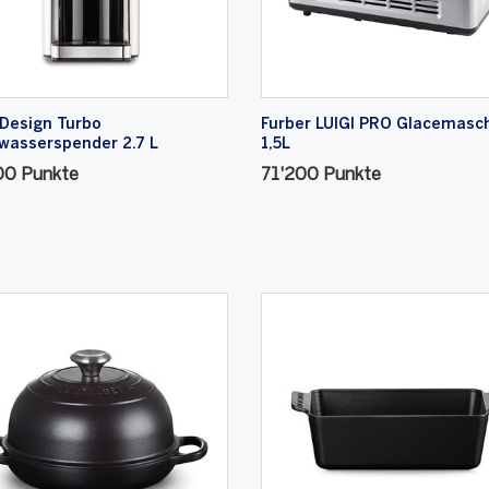
Design Turbo
Furber LUIGI PRO Glacemasc
wasserspender 2.7 L
1,5L
00 Punkte
71'200 Punkte