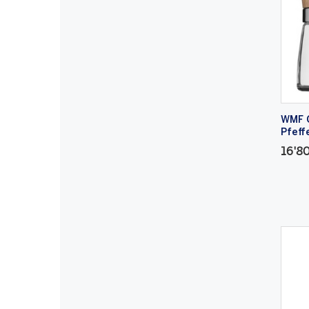
WMF C
Pfeff
16'8