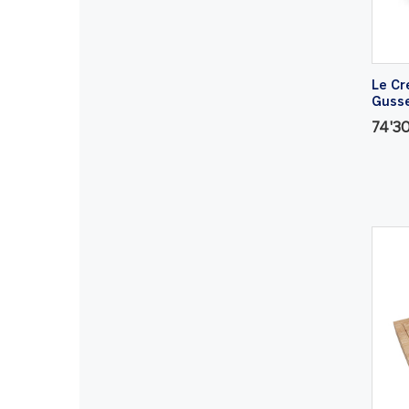
Le Cr
Guss
74'3