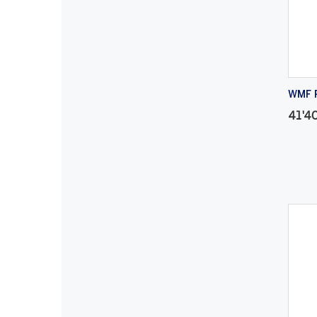
WMF P
41'4