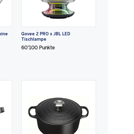
hine
Govee 2 PRO x JBL LED
Tischlampe
60'100 Punkte