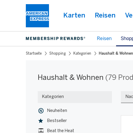
Karten
Reisen
Ve
Reisen
Shop
Sie
Startseite
Shopping
Kategorien
Haushalt & Wohnen
befinden
sich
hier:
Haushalt
Warning:
Success:
Password
Haushalt
&
changed
Wohnen
Haushalt & Wohnen
(79 Pro
successfully!
&
Kategorien
Nac
Wohnen
Neuheiten
Bestseller
Beat the Heat