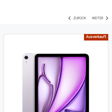
ZURÜCK
WEITER
Warning:
Success:
Password
changed
successfully!
Ausverkauft