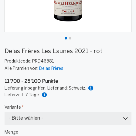
Delas Frères Les Launes 2021 - rot
Produktcode:
PRD46581
Alle Prämien von:
Delas Frères
11'700 - 25'100 Punkte
Lieferung inbegriffen. Lieferland: Schweiz.
Lieferzeit: 7 Tage.
Variante
*
1
Menge
Flasche