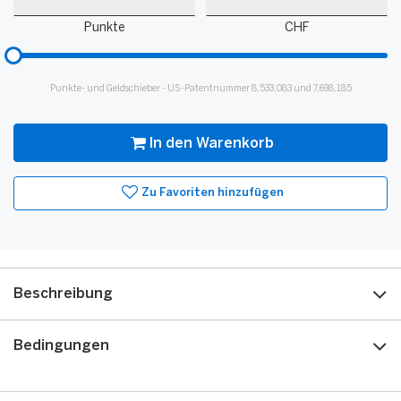
Punkte
Guthaben
Punkte
CHF
Bitte
hinzufügen
für
Punkte- und Geldschieber - US-Patentnummer 8,533,083 und 7,698,185
Slider
In den Warenkorb
Zu Favoriten hinzufügen
Beschreibung
Bedingungen