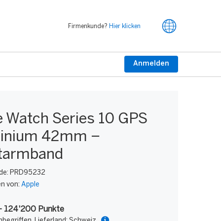
Firmenkunde?
Hier klicken
Anmelden
e Watch Series 10 GPS
inium 42mm −
tarmband
de:
PRD95232
en von:
Apple
- 124'200 Punkte
nbegriffen. Lieferland: Schweiz.