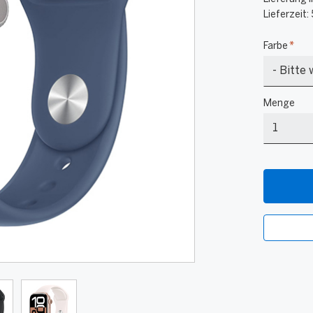
Lieferzeit:
Farbe
*
Diamants
Menge
/
Schwarz
(S/M)
Menge