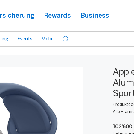
rsicherung
Rewards
Business
ping
Events
Mehr
Appl
Alum
Spor
Produktco
Alle Prämi
102'600 
Lieferung i