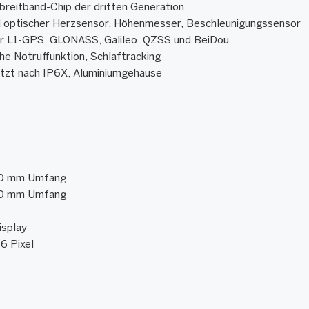
breitband-Chip der dritten Generation
nd optischer Herzsensor, Höhenmesser, Beschleunigungssensor
r L1-GPS, GLONASS, Galileo, QZSS und BeiDou
he Notruffunktion, Schlaftracking
tzt nach IP6X, Aluminiumgehäuse
80 mm Umfang
00 mm Umfang
splay
6 Pixel