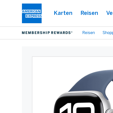
Karten
Reisen
Ve
Reisen
Shop
Warning:
Success:
Password
changed
successfully!