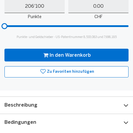
Meine
Mein
Punkte
Guthaben
Punkte
CHF
Bitte
hinzufügen
für
Punkte- und Geldschieber - US-Patentnummer 8,533,083 und 7,698,185
Slider
In den Warenkorb
Zu Favoriten hinzufügen
Beschreibung
Bedingungen