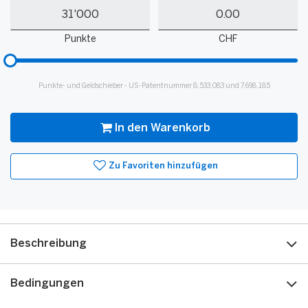
Meine
Mein
Punkte
Guthaben
Punkte
CHF
Bitte
hinzufügen
für
Punkte- und Geldschieber - US-Patentnummer 8,533,083 und 7,698,185
Slider
In den Warenkorb
Zu Favoriten hinzufügen
Beschreibung
Bedingungen