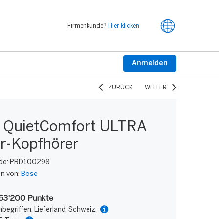
Firmenkunde?
Hier klicken
Anmelden
ZURÜCK
WEITER
 QuietComfort ULTRA
ar-Kopfhörer
de:
PRD100298
en von:
Bose
 63'200 Punkte
nbegriffen. Lieferland: Schweiz.