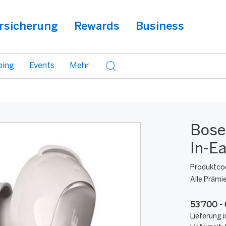
rsicherung
Rewards
Business
ping
Events
Mehr
Bose
In-E
Produktco
Alle Prämi
53'700 -
Lieferung i