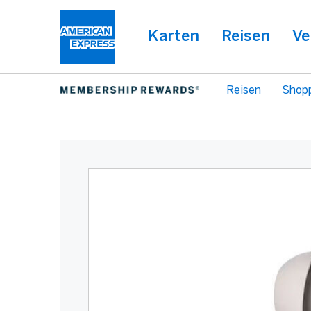
Karten
Reisen
Ve
Reisen
Shop
Warning:
Success:
Password
changed
successfully!