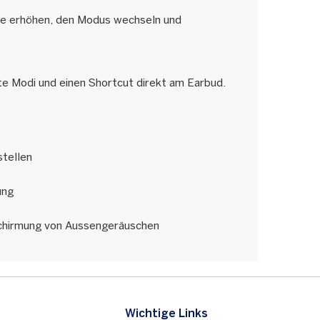
rke erhöhen, den Modus wechseln und
rte Modi und einen Shortcut direkt am Earbud.
stellen
ung
bschirmung von Aussengeräuschen
ZURÜCK
WEITER
Wichtige Links