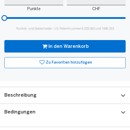
Punkte
Guthaben
Punkte
CHF
Bitte
hinzufügen
für
Punkte- und Geldschieber - US-Patentnummer 8,533,083 und 7,698,185
Slider
In den Warenkorb
Zu Favoriten hinzufügen
Beschreibung
Bedingungen