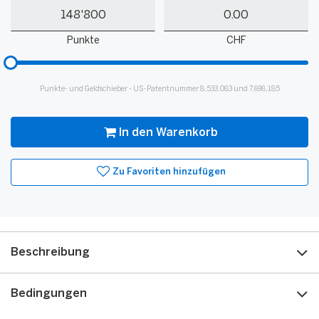
Meine
Mein
Punkte
Guthaben
Punkte
CHF
Bitte
hinzufügen
für
Punkte- und Geldschieber - US-Patentnummer 8,533,083 und 7,698,185
Slider
In den Warenkorb
Zu Favoriten hinzufügen
Beschreibung
Bedingungen