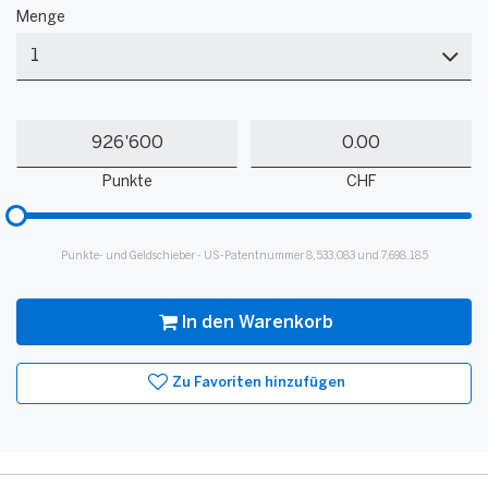
Farbe
Menge
*
Menge
Meine
Mein
Punkte
Guthaben
Punkte
CHF
Bitte
hinzufügen
für
Punkte- und Geldschieber - US-Patentnummer 8,533,083 und 7,698,185
Slider
In den Warenkorb
Zu Favoriten hinzufügen