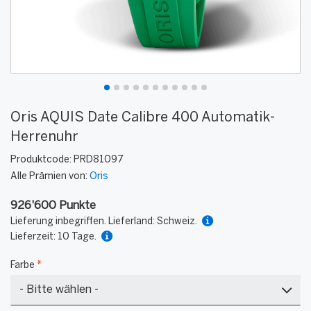
Oris AQUIS Date Calibre 400 Automatik-
Herrenuhr
Produktcode:
PRD81097
Alle Prämien von:
Oris
926'600 Punkte
Lieferung inbegriffen. Lieferland: Schweiz.
Lieferzeit: 10 Tage.
Farbe
*
rex.label.please.input_Farbe
rex.label.please.select_Farbe