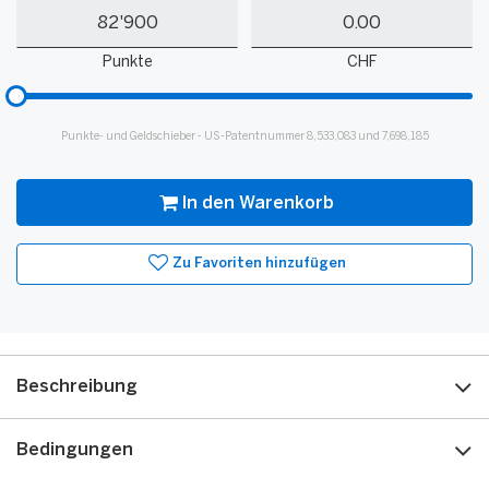
Meine
Mein
Punkte
Guthaben
Punkte
CHF
Bitte
hinzufügen
für
Punkte- und Geldschieber - US-Patentnummer 8,533,083 und 7,698,185
Slider
In den Warenkorb
Zu Favoriten hinzufügen
Beschreibung
Bedingungen