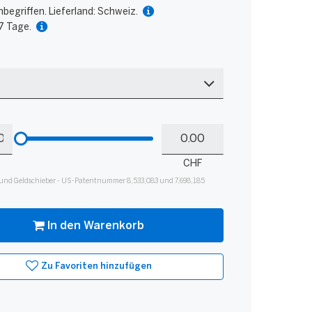
nbegriffen. Lieferland: Schweiz.
 7 Tage.
Bitte
Mein
hinzufügen
Guthaben
für
CHF
Slider
und Geldschieber - US-Patentnummer 8,533,083 und 7,698,185
In den Warenkorb
Zu Favoriten hinzufügen