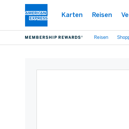
Karten
Reisen
Ve
Reisen
Shop
Warning:
Success:
Password
changed
successfully!