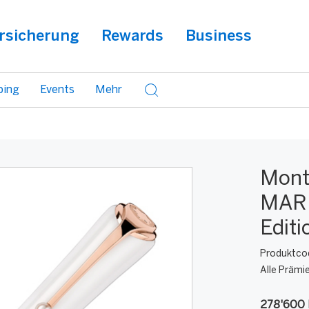
rsicherung
Rewards
Business
ping
Events
Mehr
Mont
MARI
Editi
Produktco
Alle Prämi
278'600 