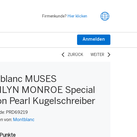
Firmenkunde?
Hier klicken
Anmelden
ZURÜCK
WEITER
blanc MUSES
LYN MONROE Special
on Pearl Kugelschreiber
de:
PRD69219
en von:
Montblanc
Punkte