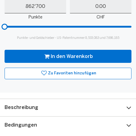
Meine
Mein
Punkte
Guthaben
Punkte
CHF
Bitte
hinzufügen
für
Punkte- und Geldschieber - US-Patentnummer 8,533,083 und 7,698,185
Slider
In den Warenkorb
Zu Favoriten hinzufügen
Beschreibung
Bedingungen