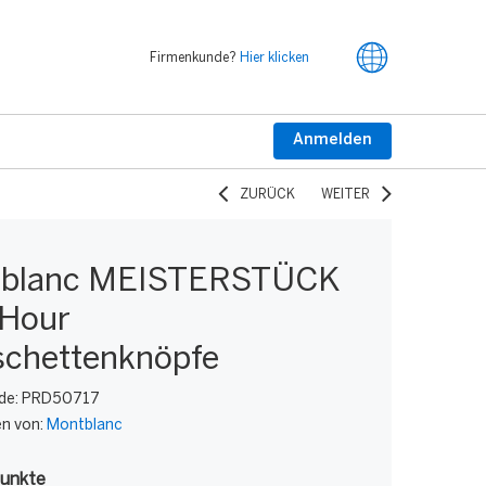
Firmenkunde?
Hier klicken
Anmelden
ZURÜCK
WEITER
blanc MEISTERSTÜCK
 Hour
chettenknöpfe
de:
PRD50717
en von:
Montblanc
unkte