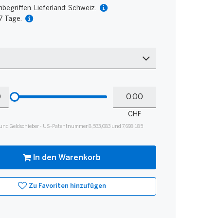
nbegriffen. Lieferland: Schweiz.
 7 Tage.
Bitte
Mein
hinzufügen
Guthaben
für
CHF
Slider
und Geldschieber - US-Patentnummer 8,533,083 und 7,698,185
In den Warenkorb
Zu Favoriten hinzufügen