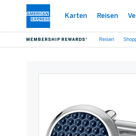
Karten
Reisen
Ve
Reisen
Shop
Warning:
Success:
Password
changed
successfully!