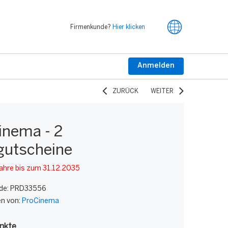
Firmenkunde?
Hier klicken
Anmelden
ZURÜCK
WEITER
inema - 2
gutscheine
Jahre bis zum 31.12.2035
de:
PRD33556
en von:
ProCinema
nkte