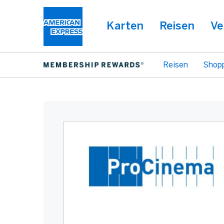
Karten
Reisen
Ve
Reisen
Shop
Warning:
Success:
Password
changed
successfully!