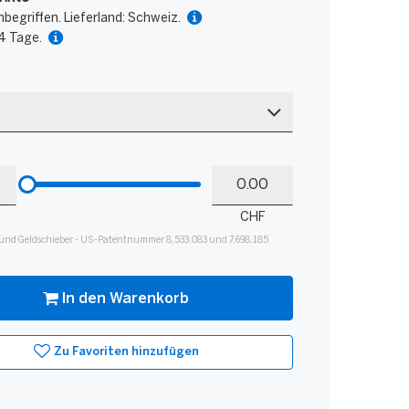
nbegriffen. Lieferland: Schweiz.
 4 Tage.
Bitte
Mein
hinzufügen
Guthaben
für
CHF
Slider
und Geldschieber - US-Patentnummer 8,533,083 und 7,698,185
In den Warenkorb
Zu Favoriten hinzufügen