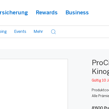
rsicherung
Rewards
Business
ping
Events
Mehr
ProC
Kino
Gültig 10 
Produktco
Alle Prämi
8'600 Pu