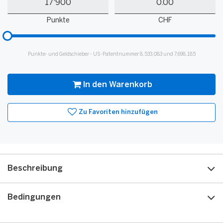
Punkte
Guthaben
Punkte
CHF
Bitte
hinzufügen
für
Punkte- und Geldschieber - US-Patentnummer 8,533,083 und 7,698,185
Slider
In den Warenkorb
Zu Favoriten hinzufügen
Beschreibung
Bedingungen