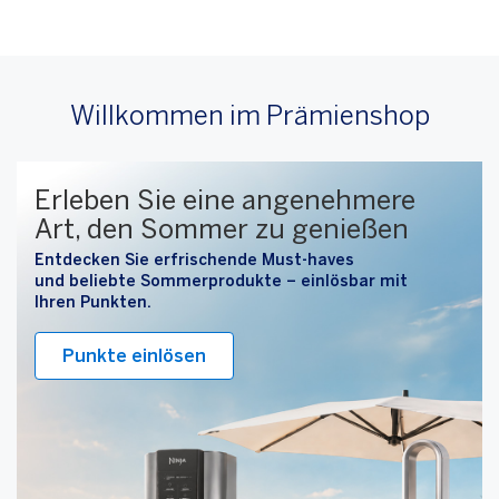
Startseite
Warning:
Success:
Password
Willkommen im Prämienshop
changed
successfully!
Erleben Sie eine angenehmere
American Express Karte
Folgen Sie dem Stern der
Neu eingetroffen: Rimowa
Art, den Sommer zu genießen
weiterempfehlen
Exzellenz
Präzision, Stil und Prestige - auf jeder Reise
Entdecken Sie erfrischende Must-haves
Empfehlen Sie jetzt Ihre American Express®
Erleben Sie Montblanc Exzellenz in jeder Naht,
und beliebte Sommerprodukte – einlösbar mit
Kreditkarte weiter und profitieren Sie von
jeder Linie, jedem Detail.
Jetzt shoppen
Ihren Punkten.
attraktiven Freundschaftsprämien
Punkte einlösen
Punkte einlösen
Jetzt weiterempfehlen