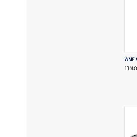
WMF W
11'4