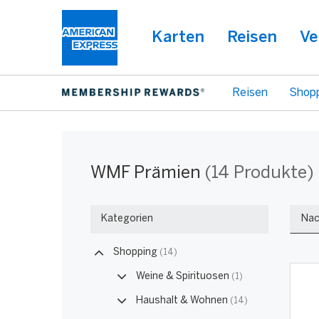
Karten
Reisen
Ve
Reisen
Shop
WMF
Warning:
Success:
Password
WMF Prämien
(14 Produkte)
changed
successfully!
Prämienproduk
Kategorien
Nac
Shopping
(14)
Weine & Spirituosen
(1)
Haushalt & Wohnen
(14)