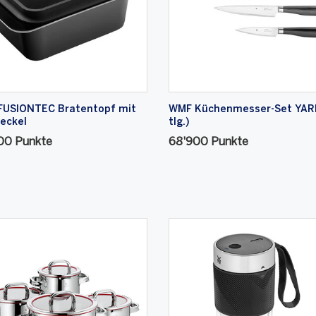
FUSIONTEC Bratentopf mit
WMF Küchenmesser-Set YARI
eckel
tlg.)
00 Punkte
68'900 Punkte