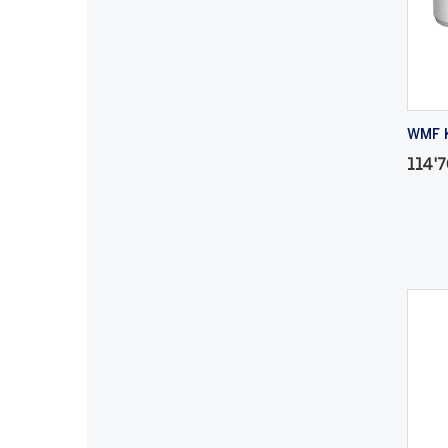
WMF K
114'