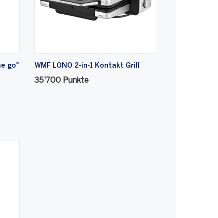
e go"
WMF LONO 2-in-1 Kontakt Grill
35'700 Punkte