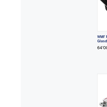
WMF 
Glasd
64'0