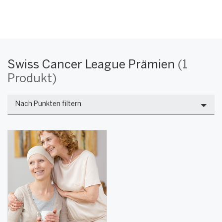
Swiss
Warning:
Success:
Password
changed
Swiss Cancer League Prämien
(1
successfully!
Produkt)
Cancer
Nach Punkten filtern
League
Prämienproduk