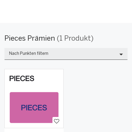
Pieces
Warning:
Success:
Password
changed
Pieces Prämien
(1 Produkt)
successfully!
Prämienproduk
Nach Punkten filtern