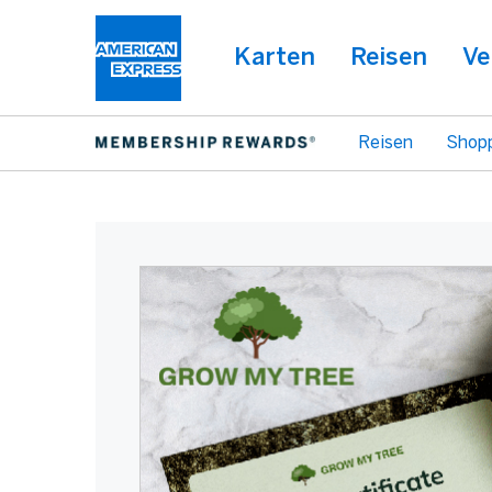
Karten
Reisen
Ve
Reisen
Shop
Warning:
Success:
Password
changed
successfully!