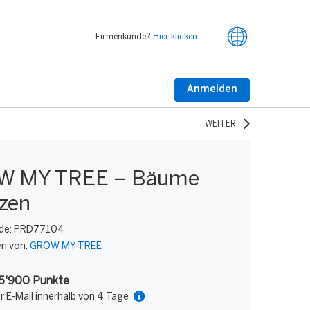
Firmenkunde?
Hier klicken
Anmelden
WEITER
W MY TREE – Bäume
nzen
de:
PRD77104
en von:
GROW MY TREE
75'900 Punkte
r E-Mail innerhalb von 4 Tage