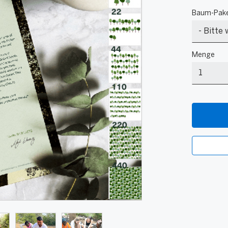
Baum-Pak
4
Menge
Bäume
Menge